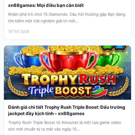
xn88games: Mọi điều bạn cần biết
Khám phá trò chơi 15 Diamonds: Câu hỏi thường gặp Bạn đang
tìm kiếm một trải nghiệm giải trí mới...
18 Th7 2026
Đánh giá chi tiết Trophy Rush Triple Boost: Đấu trường
jackpot đầy kịch tính – xn88games
Trophy Rush Triple Boost từ Amusnet là một tựa game video
slot mới chuẩn bị ra mắt vào ngày 10...