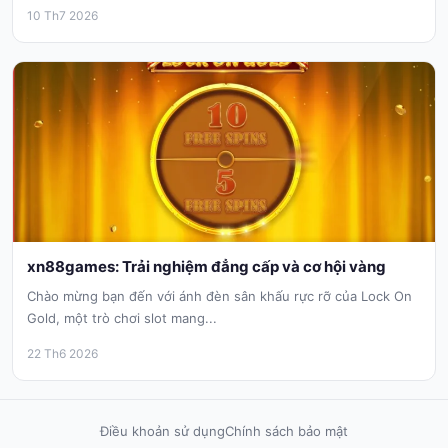
10 Th7 2026
xn88games: Trải nghiệm đẳng cấp và cơ hội vàng
Chào mừng bạn đến với ánh đèn sân khấu rực rỡ của Lock On
Gold, một trò chơi slot mang...
22 Th6 2026
Điều khoản sử dụng
Chính sách bảo mật